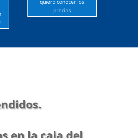
quiero conocer los
e
precios
n
a
endidos.
 en la caja del