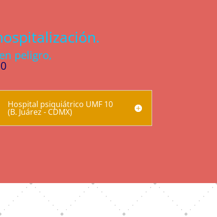
ospitalización.
ren peligro,
00
Hospital psiquiátrico UMF 10
(B. Juárez - CDMX)