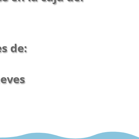
es de:
ueves