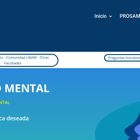
Inicio
PROSA
icio - Comunidad UNAM - Otras
Preguntas frecuent
Facultades
D MENTAL
NTAL
nica deseada