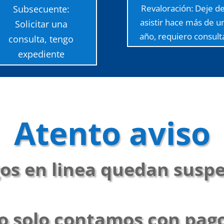
Revaloración: Deje d
Subsecuente:
asistir hace más de u
Solicitar una
año, requiero consult
consulta, tengo
expediente
Atento aviso
os en linea quedan susp
 solo contamos con pagos