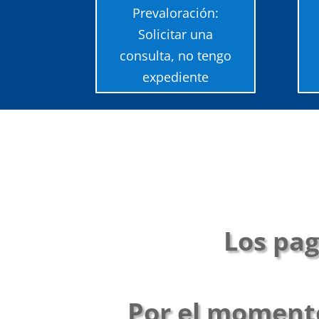
Prevaloración:
Solicitar una
consulta, no tengo
expediente
Los pag
Por el momento